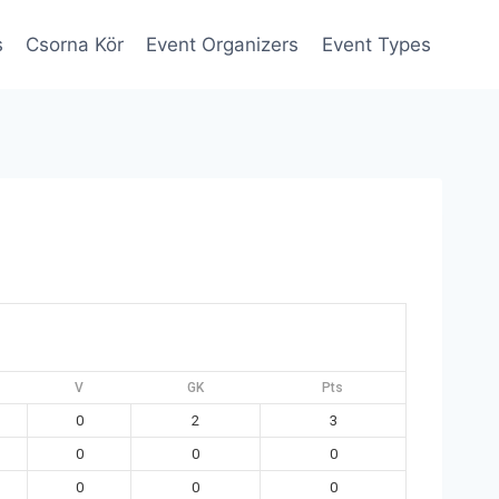
s
Csorna Kör
Event Organizers
Event Types
V
GK
Pts
0
2
3
0
0
0
0
0
0