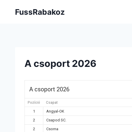
FussRabakoz
A csoport 2026
A csoport 2026
Pozíció
Csapat
1
Angyal-OK
2
Csapod SC.
2
Csorna