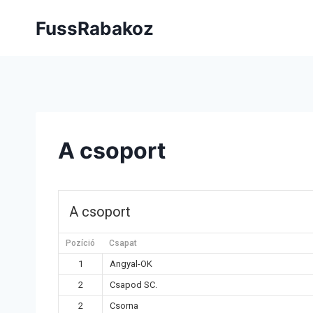
FussRabakoz
A csoport
A csoport
Pozíció
Csapat
1
Angyal-OK
2
Csapod SC.
2
Csorna