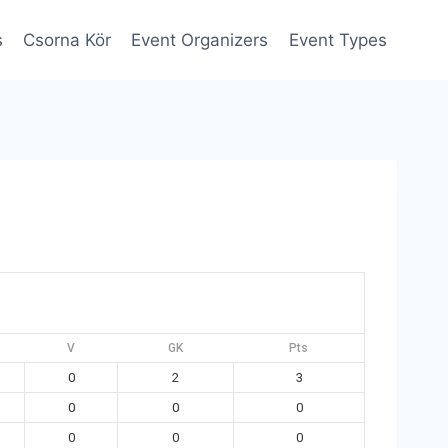
s
Csorna Kör
Event Organizers
Event Types
V
GK
Pts
0
2
3
0
0
0
0
0
0